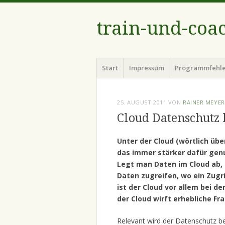
train-und-coa
Menü
Zum
Start
Impressum
Programmfehl
Inhalt
springen
25. AUGUST 2011
VON
RAINER MEYER
Cloud Datenschutz
Unter der Cloud (wörtlich üb
das immer stärker dafür gen
Legt man Daten im Cloud ab, d
Daten zugreifen, wo ein Zugrif
ist der Cloud vor allem bei 
der Cloud wirft erhebliche F
Relevant wird der Datenschutz 