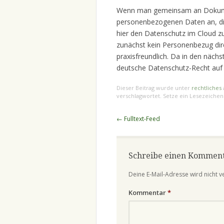
Wenn man gemeinsam an Dokumente
personenbezogenen Daten an, di
hier den Datenschutz im Cloud z
zunächst kein Personenbezug dir
praxisfreundlich. Da in den näch
deutsche Datenschutz-Recht auf
Dieser Beitrag wurde unter
rechtliches
verschlagwortet. Setze ein Lesezeiche
Beitragsnavigation
←
Fulltext-Feed
Schreibe einen Kommen
Deine E-Mail-Adresse wird nicht ve
Kommentar
*