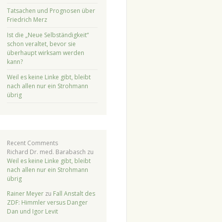
Tatsachen und Prognosen über
Friedrich Merz
Ist die „Neue Selbständigkeit“
schon veraltet, bevor sie
überhaupt wirksam werden
kann?
Weil es keine Linke gibt, bleibt
nach allen nur ein Strohmann
übrig
Recent Comments
Richard Dr. med. Barabasch
zu
Weil es keine Linke gibt, bleibt
nach allen nur ein Strohmann
übrig
Rainer Meyer
zu
Fall Anstalt des
ZDF: Himmler versus Danger
Dan und Igor Levit