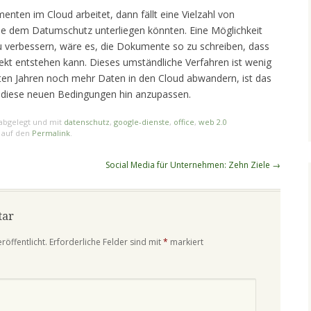
n im Cloud arbeitet, dann fällt eine Vielzahl von
e dem Datumschutz unterliegen könnten. Eine Möglichkeit
u verbessern, wäre es, die Dokumente so zu schreiben, dass
ekt entstehen kann. Dieses umständliche Verfahren ist wenig
sten Jahren noch mehr Daten in den Cloud abwandern, ist das
 diese neuen Bedingungen hin anzupassen.
abgelegt und mit
datenschutz
,
google-dienste
,
office
,
web 2.0
n auf den
Permalink
.
Social Media für Unternehmen: Zehn Ziele
→
tar
röffentlicht.
Erforderliche Felder sind mit
*
markiert