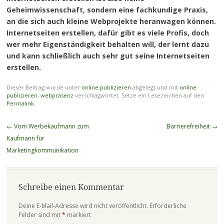
Geheimwissenschaft, sondern eine fachkundige Praxis,
an die sich auch kleine Webprojekte heranwagen können.
Internetseiten erstellen, dafür gibt es viele Profis, doch
wer mehr Eigenständigkeit behalten will, der lernt dazu
und kann schließlich auch sehr gut seine Internetseiten
erstellen.
Dieser Beitrag wurde unter
online publizieren
abgelegt und mit
online
publizieren
,
webpräsenz
verschlagwortet. Setze ein Lesezeichen auf den
Permalink
.
Beitragsnavigation
←
Vom Werbekaufmann zum
Barrierefreiheit
→
Kaufmann für
Marketingkommunikation
Schreibe einen Kommentar
Deine E-Mail-Adresse wird nicht veröffentlicht.
Erforderliche
Felder sind mit
*
markiert