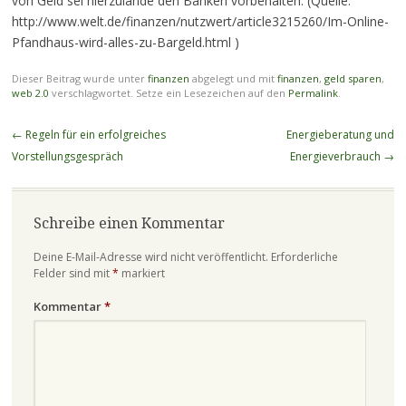
von Geld sei hierzulande den Banken vorbehalten. (Quelle:
http://www.welt.de/finanzen/nutzwert/article3215260/Im-Online-
Pfandhaus-wird-alles-zu-Bargeld.html )
Dieser Beitrag wurde unter
finanzen
abgelegt und mit
finanzen
,
geld sparen
,
web 2.0
verschlagwortet. Setze ein Lesezeichen auf den
Permalink
.
Beitragsnavigation
←
Regeln für ein erfolgreiches
Energieberatung und
Vorstellungsgespräch
Energieverbrauch
→
Schreibe einen Kommentar
Deine E-Mail-Adresse wird nicht veröffentlicht.
Erforderliche
Felder sind mit
*
markiert
Kommentar
*