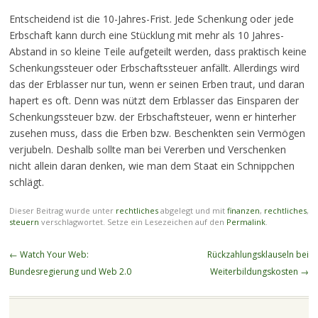
Entscheidend ist die 10-Jahres-Frist.
Jede Schenkung oder jede
Erbschaft kann durch eine Stücklung mit mehr als 10 Jahres-
Abstand in so kleine Teile aufgeteilt werden, dass praktisch keine
Schenkungssteuer oder Erbschaftssteuer anfällt. Allerdings wird
das der Erblasser nur tun, wenn er seinen Erben traut, und daran
hapert es oft. Denn was nützt dem Erblasser das Einsparen der
Schenkungssteuer bzw. der Erbschaftsteuer, wenn er hinterher
zusehen muss, dass die Erben bzw. Beschenkten sein Vermögen
verjubeln. Deshalb sollte man bei Vererben und Verschenken
nicht allein daran denken, wie man dem Staat ein Schnippchen
schlägt.
Dieser Beitrag wurde unter
rechtliches
abgelegt und mit
finanzen
,
rechtliches
,
steuern
verschlagwortet. Setze ein Lesezeichen auf den
Permalink
.
Beitragsnavigation
←
Watch Your Web:
Rückzahlungsklauseln bei
Bundesregierung und Web 2.0
Weiterbildungskosten
→