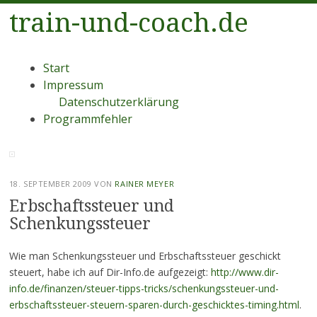
train-und-coach.de
Menü
Zum
Start
Inhalt
Impressum
springen
Datenschutzerklärung
Programmfehler
18. SEPTEMBER 2009
VON
RAINER MEYER
Erbschaftssteuer und
Schenkungssteuer
Wie man Schenkungssteuer und Erbschaftssteuer geschickt
steuert, habe ich auf Dir-Info.de aufgezeigt:
http://www.dir-
info.de/finanzen/steuer-tipps-tricks/schenkungssteuer-und-
erbschaftssteuer-steuern-sparen-durch-geschicktes-timing.html
.