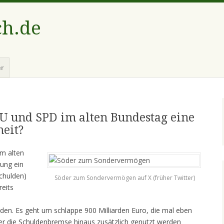
ch.de
er
und SPD im alten Bundestag eine
eit?
m alten
ung ein
chulden)
Söder zum Sondervermögen auf X (früher Twitter)
reits
rden. Es geht um schlappe 900 Milliarden Euro, die mal eben
er die Schuldenbremse hinaus zusätzlich genutzt werden