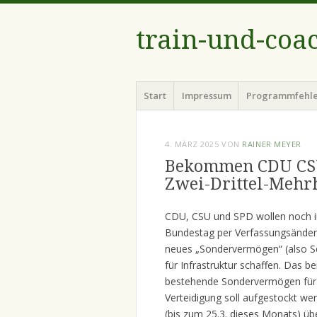
train-und-coa
Menü
Zum
Start
Impressum
Programmfehl
Inhalt
springen
4. MÄRZ 2025
VON
RAINER MEYER
Bekommen CDU CSU 
Zwei-Drittel-Mehrh
CDU, CSU und SPD wollen noch i
Bundestag per Verfassungsänder
neues „Sondervermögen“ (also S
für Infrastruktur schaffen. Das be
bestehende Sondervermögen für
Verteidigung soll aufgestockt we
(bis zum 25.3. dieses Monats) üb