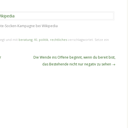
te-Socken-Kampagne bei Wikipedia
egt und mit
beratung
,
KI
,
politik
,
rechtliches
verschlagwortet. Setze ein
r
Die Wende ins Offene beginnt, wenn du bereit bist,
das Bestehende nicht nur negativ zu sehen
→