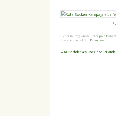
Ro
Dieser Beitrag wurde unter
politik
abgel
Lesezeichen auf den
Permalink
.
Beitragsnavigation
←
KI, Nachdenken und ein Sauerlände