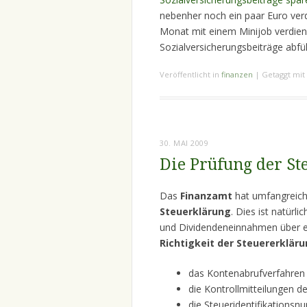
nebenher noch ein paar Euro verd
Monat mit einem Minijob verdien
Sozialversicherungsbeiträge abfüh
Veröffentlicht in
finanzen
|
Getaggt mit
30. MAI 2009
Die Prüfung der S
Das
Finanzamt
hat umfangreich
Steuerklärung
. Dies ist natürl
und Dividendeneinnahmen über ei
Richtigkeit der Steuererklär
das Kontenabrufverfahren
die Kontrollmitteilungen 
die Steueridentifikations