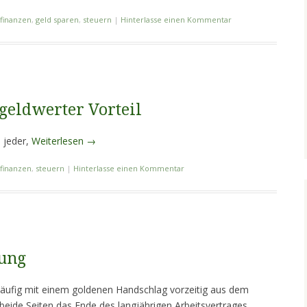
finanzen
,
geld sparen
,
steuern
|
Hinterlasse einen Kommentar
eldwerter Vorteil
 jeder,
Weiterlesen
→
finanzen
,
steuern
|
Hinterlasse einen Kommentar
dung
häufig mit einem goldenen Handschlag vorzeitig aus dem
 beide Seiten das Ende des langjährigen Arbeitsvertrages