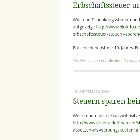
Erbschaftssteuer u
Wie man Schenkungssteuer und Erb
aufgezeigt:
http://www.dir-info.d
erbschaftssteuer-steuern-sparen
Entscheidend ist die 10-Jahres-Fri
Veröffentlicht in
rechtliches
|
Getaggt 
15. SEPTEMBER 2009
Steuern sparen be
Wer steuern beim Zweiwohnsitz s
http://www.dir-info.de/finanzen/
absetzen-als-werbungskosten.ht