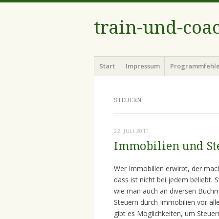
train-und-coa
Menü
Zum
Start
Impressum
Programmfehl
Inhalt
springen
STEUERN
22. JULI 2011
Immobilien und St
Wer Immobilien erwirbt, der mac
dass ist nicht bei jedem beliebt.
wie man auch an diversen Buchma
Steuern durch Immobilien vor all
gibt es Möglichkeiten, um Steuer