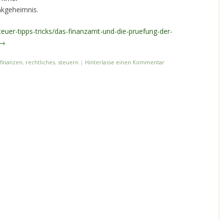
kgeheimnis.
teuer-tipps-tricks/das-finanzamt-und-die-pruefung-der-
→
finanzen
,
rechtliches
,
steuern
|
Hinterlasse einen Kommentar