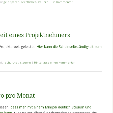
mit
geld sparen
,
rechtliches
,
steuern
|
Ein Kommentar
eit eines Projektnehmers
rojektarbeit geleistet.
Hier kann die Scheinselbständigkeit zum
mit
rechtliches
,
steuern
|
Hinterlasse einen Kommentar
ro pro Monat
wiesen,
dass man mit einem Minijob deutlich Steuern und
en kann.
Dies ist vor allem für Arbeitnehmer interessant, die