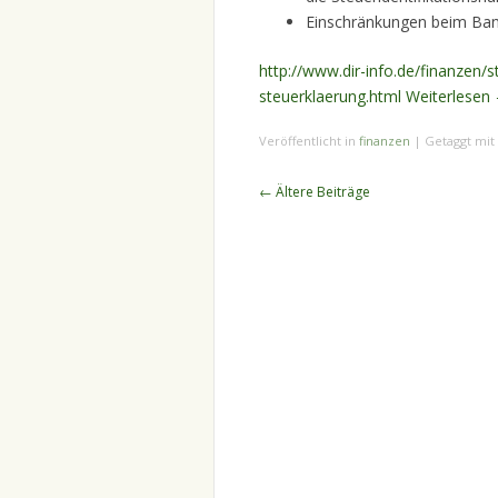
Einschränkungen beim Ban
http://www.dir-info.de/finanzen/s
steuerklaerung.html
Weiterlesen
Veröffentlicht in
finanzen
|
Getaggt mit
Beitragsnavigation
←
Ältere Beiträge