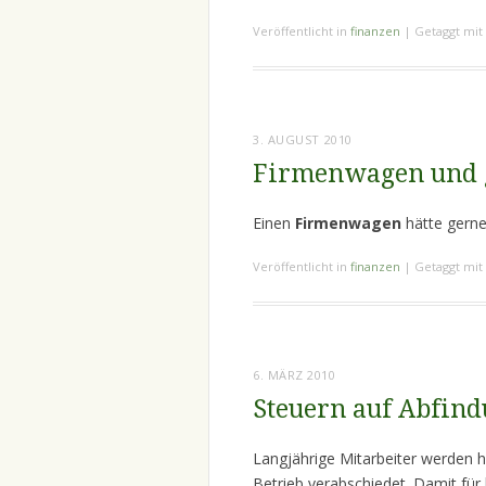
Veröffentlicht in
finanzen
|
Getaggt mit
3. AUGUST 2010
Firmenwagen und g
Einen
Firmenwagen
hätte gerne
Veröffentlicht in
finanzen
|
Getaggt mit
6. MÄRZ 2010
Steuern auf Abfin
Langjährige Mitarbeiter werden 
Betrieb verabschiedet. Damit für