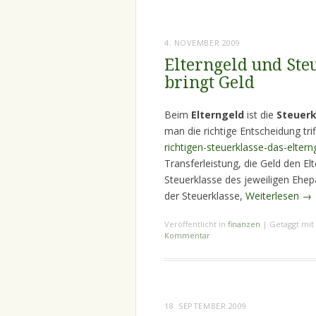
4. NOVEMBER 2009
Elterngeld und Ste
bringt Geld
Beim
Elterngeld
ist die
Steuerk
man die richtige Entscheidung trif
richtigen-steuerklasse-das-elter
Transferleistung, die Geld den El
Steuerklasse des jeweiligen Ehep
der Steuerklasse,
Weiterlesen
→
Veröffentlicht in
finanzen
|
Getaggt mit
Kommentar
18. SEPTEMBER 2009