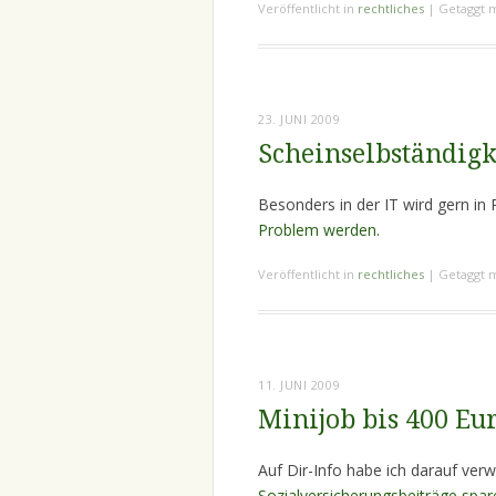
Veröffentlicht in
rechtliches
|
Getaggt 
23. JUNI 2009
Scheinselbständigk
Besonders in der IT wird gern in P
Problem werden.
Veröffentlicht in
rechtliches
|
Getaggt 
11. JUNI 2009
Minijob bis 400 Eu
Auf Dir-Info habe ich darauf ver
Sozialversicherungsbeiträge spar