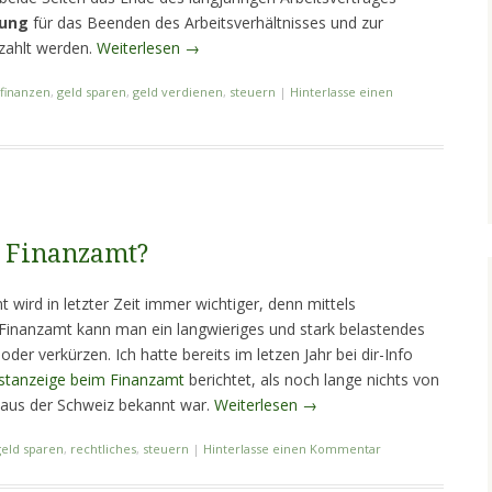
dung
für das Beenden des Arbeitsverhältnisses und zur
ezahlt werden.
Weiterlesen
→
finanzen
,
geld sparen
,
geld verdienen
,
steuern
|
Hinterlasse einen
m Finanzamt?
wird in letzter Zeit immer wichtiger, denn mittels
 Finanzamt kann man ein langwieriges und stark belastendes
der verkürzen. Ich hatte bereits im letzen Jahr bei dir-Info
stanzeige beim Finanzamt
berichtet, als noch lange nichts von
aus der Schweiz bekannt war.
Weiterlesen
→
geld sparen
,
rechtliches
,
steuern
|
Hinterlasse einen Kommentar