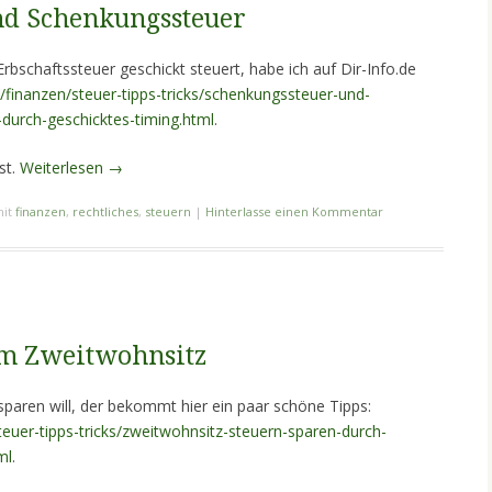
nd Schenkungssteuer
schaftssteuer geschickt steuert, habe ich auf Dir-Info.de
e/finanzen/steuer-tipps-tricks/schenkungssteuer-und-
-durch-geschicktes-timing.html
.
st.
Weiterlesen
→
mit
finanzen
,
rechtliches
,
steuern
|
Hinterlasse einen Kommentar
im Zweitwohnsitz
paren will, der bekommt hier ein paar schöne Tipps:
steuer-tipps-tricks/zweitwohnsitz-steuern-sparen-durch-
ml
.