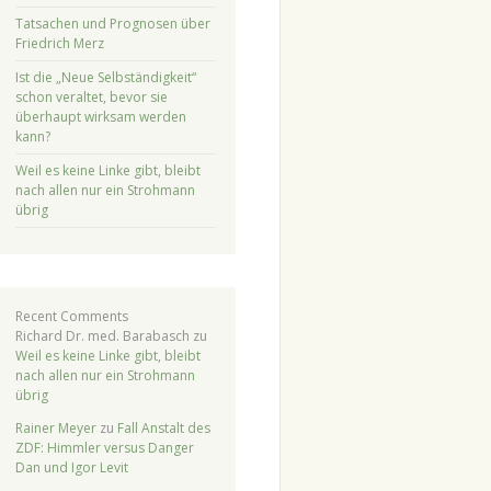
Tatsachen und Prognosen über
Friedrich Merz
Ist die „Neue Selbständigkeit“
schon veraltet, bevor sie
überhaupt wirksam werden
kann?
Weil es keine Linke gibt, bleibt
nach allen nur ein Strohmann
übrig
Recent Comments
Richard Dr. med. Barabasch
zu
Weil es keine Linke gibt, bleibt
nach allen nur ein Strohmann
übrig
Rainer Meyer
zu
Fall Anstalt des
ZDF: Himmler versus Danger
Dan und Igor Levit