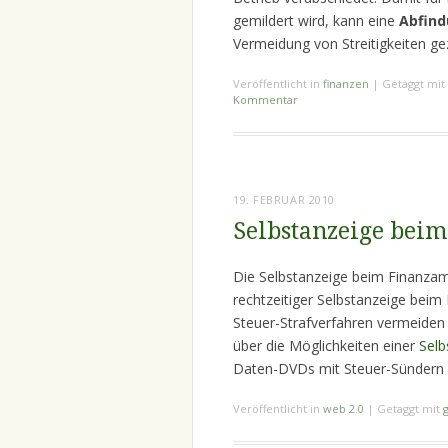
gemildert wird, kann eine
Abfin
Vermeidung von Streitigkeiten g
Veröffentlicht in
finanzen
|
Getaggt mit
Kommentar
19. FEBRUAR 2010
Selbstanzeige bei
Die Selbstanzeige beim Finanzamt 
rechtzeitiger Selbstanzeige beim
Steuer-Strafverfahren vermeiden o
über die Möglichkeiten einer
Selb
Daten-DVDs mit Steuer-Sündern 
Veröffentlicht in
web 2.0
|
Getaggt mit