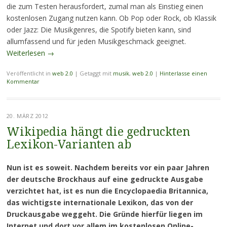
die zum Testen herausfordert, zumal man als Einstieg einen
kostenlosen Zugang nutzen kann. Ob Pop oder Rock, ob Klassik
oder Jazz: Die Musikgenres, die Spotify bieten kann, sind
allumfassend und für jeden Musikgeschmack geeignet.
Weiterlesen
→
Veröffentlicht in
web 2.0
|
Getaggt mit
musik
,
web 2.0
|
Hinterlasse einen
Kommentar
20. MÄRZ 2012
Wikipedia hängt die gedruckten
Lexikon-Varianten ab
Nun ist es soweit. Nachdem bereits vor ein paar Jahren
der deutsche Brockhaus auf eine gedruckte Ausgabe
verzichtet hat, ist es nun die Encyclopaedia Britannica,
das wichtigste internationale Lexikon, das von der
Druckausgabe weggeht. Die Gründe hierfür liegen im
Internet und dort vor allem im kostenlosen Online-