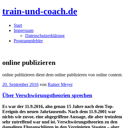
train-und-coach.de
Menü
Zum
Start
Inhalt
Impressum
springen
Datenschutzerklärung
Programmfehler
online publizieren
online publizieren dient dem online publizieren von online content.
20. September 2016
von
Rainer Meyer
Über Verschwörungstheorien sprechen
Es war der 11.9.2016, also genau 15 Jahre nach dem Top-
Ereignis des neuen Jahrtausends. Nach dem 11.9.2001 war
nichts wie zuvor, eine abgegriffene Aussage, die aber trotzdem
sehr zutreffend war und ist. Verschwörungstheorien zu den
damaligen Fluganschlägen in den Vereinigten Staaten – aber