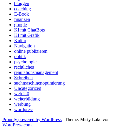
bloggen
coaching
E-Book
finanzen
google
KI mit ChatBots
KI mit Grafik
Kultur
Navigation
online publizieren
politik
psychologie
rechtliches
reputationsmanagement
Schreiben
suchmaschinenoptimierung
Uncategorized
web 2.0
weiterbildung
werbung
wordpress
Proudly powered by WordPress
|
Theme: Misty Lake von
WordPress.com
.