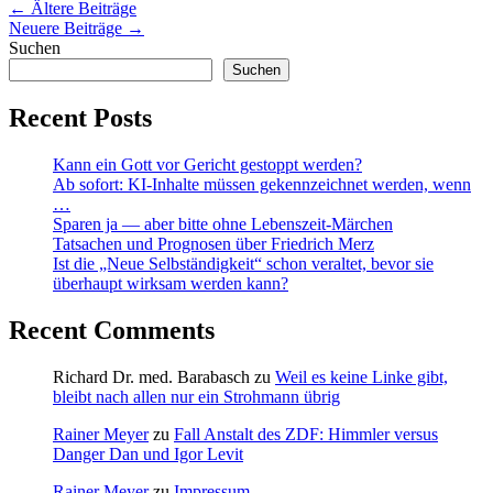
Beitragsnavigation
←
Ältere Beiträge
Neuere Beiträge
→
Suchen
Suchen
Recent Posts
Kann ein Gott vor Gericht gestoppt werden?
Ab sofort: KI-Inhalte müssen gekennzeichnet werden, wenn
…
Sparen ja — aber bitte ohne Lebenszeit-Märchen
Tatsachen und Prognosen über Friedrich Merz
Ist die „Neue Selbständigkeit“ schon veraltet, bevor sie
überhaupt wirksam werden kann?
Recent Comments
Richard Dr. med. Barabasch
zu
Weil es keine Linke gibt,
bleibt nach allen nur ein Strohmann übrig
Rainer Meyer
zu
Fall Anstalt des ZDF: Himmler versus
Danger Dan und Igor Levit
Rainer Meyer
zu
Impressum