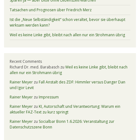
Sparen ja — aber bitte ohne Lebenszeit-Märchen
Tatsachen und Prognosen über Friedrich Merz
Ist die „Neue Selbständigkeit“ schon veraltet, bevor sie überhaupt
wirksam werden kann?
Weil es keine Linke gibt, bleibt nach allen nur ein Strohmann übrig
Recent Comments
Richard Dr. med. Barabasch
zu
Weil es keine Linke gibt, bleibt nach
allen nur ein Strohmann übrig
Rainer Meyer
zu
Fall Anstalt des ZDF: Himmler versus Danger Dan
und Igor Levit
Rainer Meyer
zu
Impressum
Rainer Meyer
zu
KI, Autorschaft und Verantwortung: Warum ein
aktueller FAZ-Text zu kurz springt
Rainer Meyer
zu
Socialbar Bonn 1.6.2026: Veranstaltung zur
Datenschutzszene Bonn