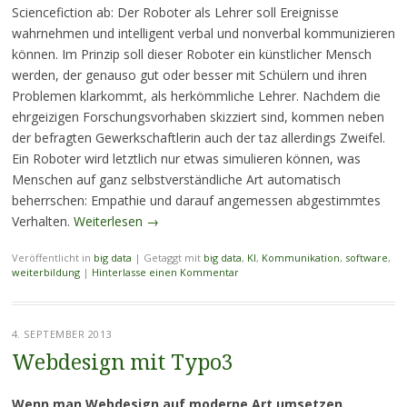
Sciencefiction ab: Der Roboter als Lehrer soll Ereignisse
wahrnehmen und intelligent verbal und nonverbal kommunizieren
können. Im Prinzip soll dieser Roboter ein künstlicher Mensch
werden, der genauso gut oder besser mit Schülern und ihren
Problemen klarkommt, als herkömmliche Lehrer. Nachdem die
ehrgeizigen Forschungsvorhaben skizziert sind, kommen neben
der befragten Gewerkschaftlerin auch der taz allerdings Zweifel.
Ein Roboter wird letztlich nur etwas simulieren können, was
Menschen auf ganz selbstverständliche Art automatisch
beherrschen: Empathie und darauf angemessen abgestimmtes
Verhalten.
Weiterlesen
→
Veröffentlicht in
big data
|
Getaggt mit
big data
,
KI
,
Kommunikation
,
software
,
weiterbildung
|
Hinterlasse einen Kommentar
4. SEPTEMBER 2013
Webdesign mit Typo3
Wenn man Webdesign auf moderne Art umsetzen