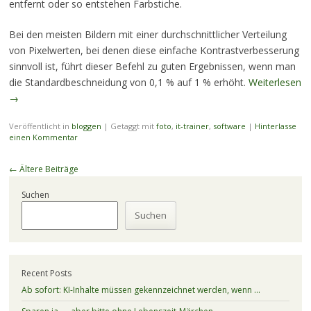
entfernt oder so entstehen Farbstiche.
Bei den meisten Bildern mit einer durchschnittlicher Verteilung
von Pixelwerten, bei denen diese einfache Kontrastverbesserung
sinnvoll ist, führt dieser Befehl zu guten Ergebnissen, wenn man
die Standardbeschneidung von 0,1 % auf 1 % erhöht.
Weiterlesen
→
Veröffentlicht in
bloggen
|
Getaggt mit
foto
,
it-trainer
,
software
|
Hinterlasse
einen Kommentar
Beitragsnavigation
←
Ältere Beiträge
Suchen
Suchen
Recent Posts
Ab sofort: KI-Inhalte müssen gekennzeichnet werden, wenn …