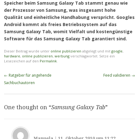
Speicher beim Samsung Galaxy Tab stammt genau wie
der Prozessor von Samsung, was insgesamt hohe
Qualität und einheitliche Handhabung verspricht. Googles
Android kommt als freies Betriebssystem auf das
Samsung Galaxy Tab, womit Vielfalt und kostengünstige
Software für das Samsung Galaxy Tab garantiert sind.
Dieser Beitrag wurde unter
online publizieren
abgelegt und mit
google
,
hardware
,
online publizieren
,
werbung
verschlagwortet. Setze ein
Lesezeichen auf den
Permalink
.
Beitragsnavigation
←
Ratgeber für angehende
Feed validieren
→
Sachbuchautoren
One thought on “
Samsung Galaxy Tab
”
Manuela
|
11. Oktober 2010 um 11:22