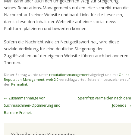
Man kann aber auch den umgekehrten Weg zur Steigerung
seines Reputations-Managements nutzen. Hier schreibt man die
Nachricht auf seiner Website und baut Links für die Leser ein,
damit diese den Inhalt der Webseite auf einer social-news-
Plattform platzieren und bewerten können.
Sofern die Nachricht wirklich Neuigkeitswert hat, wird diese
soziale Verlinkung für eine deutliche Steigerung der
Zugriffszahlen auf der eigenen Website führen auch bei anderen
Themen.
Dieser Beitrag wurde unter
reputationsmanagement
abgelegt und mit
Online-
Reputation-Management
,
web 2.0
verschlagwortet. Setze ein Lesezeichen auf
den
Permalink
.
Beitragsnavigation
←
Zusammenhänge von
Sperrfrist vermeiden nach dem
Suchmaschinen-Optimierung und
Jobende
→
Barriere-Freiheit
Schreibe einen Kommentar