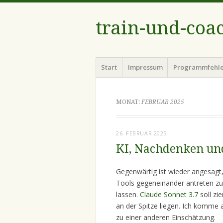
train-und-coa
Menü
Zum
Start
Impressum
Programmfehl
Inhalt
springen
MONAT:
FEBRUAR 2025
26. FEBRUAR 2025
KI, Nachdenken un
Gegenwärtig ist wieder angesagt,
Tools gegeneinander antreten zu
lassen.
Claude Sonnet 3.7
soll zi
an der Spitze liegen. Ich komme 
zu einer anderen Einschätzung.