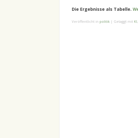
Die Ergebnisse als Tabelle.
We
Veröffentlicht in
politik
|
Getaggt mit
KI