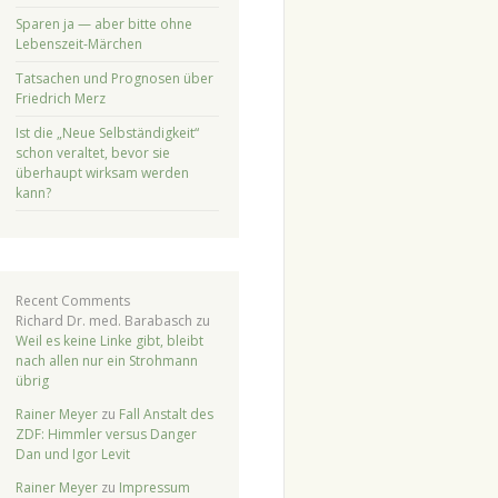
Sparen ja — aber bitte ohne
Lebenszeit-Märchen
Tatsachen und Prognosen über
Friedrich Merz
Ist die „Neue Selbständigkeit“
schon veraltet, bevor sie
überhaupt wirksam werden
kann?
Recent Comments
Richard Dr. med. Barabasch
zu
Weil es keine Linke gibt, bleibt
nach allen nur ein Strohmann
übrig
Rainer Meyer
zu
Fall Anstalt des
ZDF: Himmler versus Danger
Dan und Igor Levit
Rainer Meyer
zu
Impressum