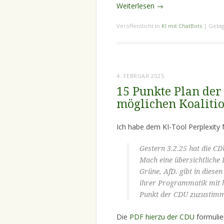
Weiterlesen
→
Veröffentlicht in
KI mit ChatBots
|
Getag
4. FEBRUAR 2025
15 Punkte Plan de
möglichen Koaliti
Ich habe dem KI-Tool Perplexity f
Gestern 3.2.25 hat die CD
Mach eine übersichtliche 
Grüne, AfD. gibt in diesen
ihrer Programmatik mit h
Punkt der CDU zuzustim
Die
PDF hierzu der CDU
formulier