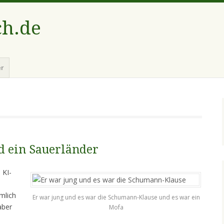
ch.de
er
d ein Sauerländer
 KI-
emlich
Er war jung und es war die Schumann-Klause und es war ein
aber
Mofa