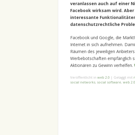
veranlassen auch auf einer N
Facebook wirksam wird. Aber e
interessante Funktionalitäte
datenschutzrechtliche Prob
Facebook und Google, die Marktf
Internet in sich aufnehmen. Damit
Räumen des jeweiligen Anbieters
Werbebotschaften empfänglich sin
Aktionären zu Gewinn verhelfen.
Veröffentlicht in
web 2.0
|
Getaggt mit
social networks
,
social software
,
web 2.