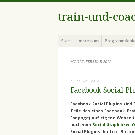
train-und-coa
Menü
Zum
Start
Impressum
Programmfehl
Inhalt
springen
MONAT:
FEBRUAR 2012
7. FEBRUAR 2012
Facebook Social Pl
Facebook Social Plugins sin
Teile des eines Facebook-Prof
Fanpage) auf eigene Webseit
auch vom
Social Graph bzw. 
Social Plugins der Like-Butt