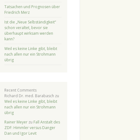
Tatsachen und Prognosen über
Friedrich Merz
Ist die „Neue Selbständigkeit“
schon veraltet, bevor sie
überhaupt wirksam werden
kann?
Weil es keine Linke gibt, bleibt
nach allen nur ein Strohmann
übrig
Recent Comments
Richard Dr. med. Barabasch
zu
Weil es keine Linke gibt, bleibt
nach allen nur ein Strohmann
übrig
Rainer Meyer
zu
Fall Anstalt des
ZDF: Himmler versus Danger
Dan und Igor Levit