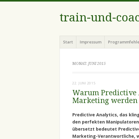
train-und-coa
Menü
Zum
Start
Impressum
Programmfehl
Inhalt
springen
MONAT:
JUNI 2015
22. JUNI 2015
Warum Predictive A
Marketing werden
Predictive Analytics, das kli
den perfekten Manipulatoren 
übersetzt bedeutet Predictive
Marketing-Verantwortliche, 