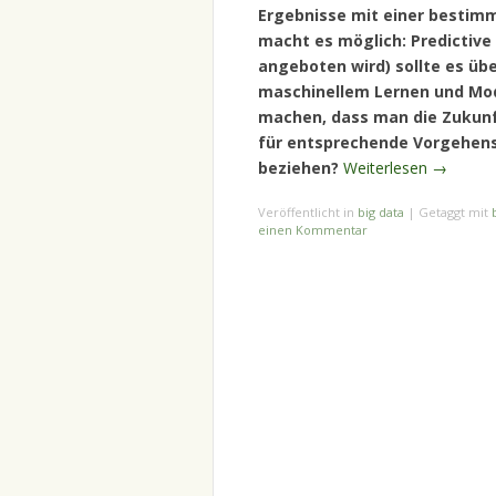
Ergebnisse mit einer bestim
macht es möglich: Predictive 
angeboten wird) sollte es übe
maschinellem Lernen und Mod
machen, dass man die Zukunf
für entsprechende Vorgehens
beziehen?
Weiterlesen
→
Veröffentlicht in
big data
|
Getaggt mit
einen Kommentar