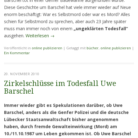
Barschel tot in einer Genfer Badewanne aufgefunden wurde.
Diese Geschichte um Barschel hat viele immer wieder auf Neue
enorm beschäftigt: War es Selbstmord oder war es Mord? Alles
schien für Selbstmord zu sprechen, aber auch 23 Jahre später
muss man immer noch von einem
„ungeklärten Todesfall“
ausgehen.
Weiterlesen
→
Veröffentlicht in
online publizieren
|
Getaggt mit
bücher
,
online publizieren
|
Ein Kommentar
20. NOVEMBER 2010
Zirkelschlüsse im Todesfall Uwe
Barschel
Immer wieder gibt es Spekulationen darüber, ob Uwe
Barschel, anders als die Genfer Polizei und die deutsche
Lübecker Staatsanwaltschaft bisher angenommen
haben, durch fremde Gewalteinwirkung (Mord) am
10./11.10.1987 um Leben gekommen ist. Ob Uwe Barschel