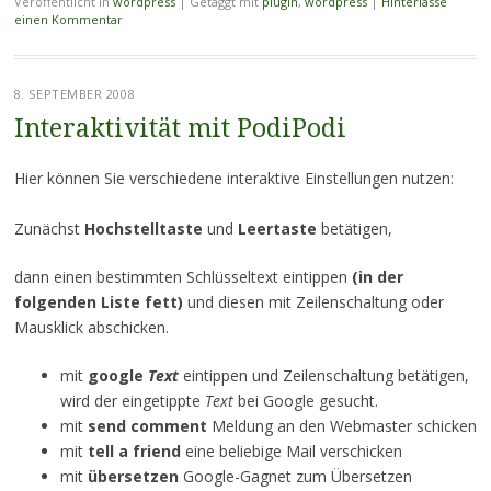
Veröffentlicht in
wordpress
|
Getaggt mit
plugin
,
wordpress
|
Hinterlasse
einen Kommentar
8. SEPTEMBER 2008
Interaktivität mit PodiPodi
Hier können Sie verschiedene interaktive Einstellungen nutzen:
Zunächst
Hochstelltaste
und
Leertaste
betätigen,
dann einen bestimmten Schlüsseltext eintippen
(in der
folgenden Liste fett)
und diesen mit Zeilenschaltung oder
Mausklick abschicken.
mit
google
Text
eintippen und Zeilenschaltung betätigen,
wird der eingetippte
Text
bei Google gesucht.
mit
send comment
Meldung an den Webmaster schicken
mit
tell a friend
eine beliebige Mail verschicken
mit
übersetzen
Google-Gagnet zum Übersetzen