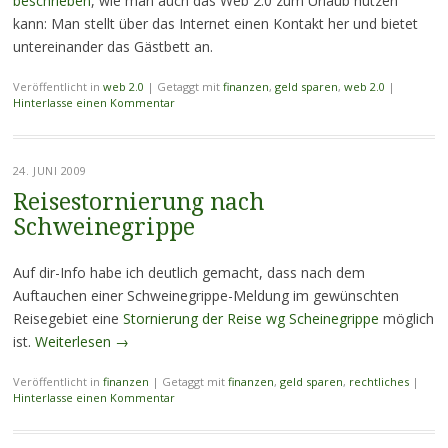
beschrieben
, wie man auch das Web 2.0 zum Urlaub nutzen
kann: Man stellt über das Internet einen Kontakt her und bietet
untereinander das Gästbett an.
Veröffentlicht in
web 2.0
|
Getaggt mit
finanzen
,
geld sparen
,
web 2.0
|
Hinterlasse einen Kommentar
24. JUNI 2009
Reisestornierung nach
Schweinegrippe
Auf dir-Info habe ich deutlich gemacht, dass nach dem
Auftauchen einer Schweinegrippe-Meldung im gewünschten
Reisegebiet eine
Stornierung der Reise wg Scheinegrippe
möglich
ist.
Weiterlesen
→
Veröffentlicht in
finanzen
|
Getaggt mit
finanzen
,
geld sparen
,
rechtliches
|
Hinterlasse einen Kommentar