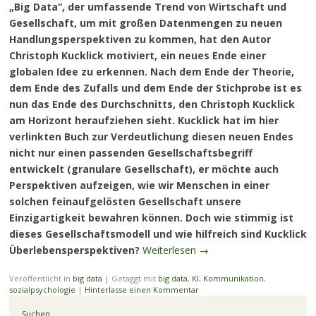
„Big Data“, der umfassende Trend von Wirtschaft und
Gesellschaft, um mit großen Datenmengen zu neuen
Handlungsperspektiven zu kommen, hat den Autor
Christoph Kucklick motiviert, ein neues Ende einer
globalen Idee zu erkennen. Nach dem Ende der Theorie,
dem Ende des Zufalls und dem Ende der Stichprobe ist es
nun das Ende des Durchschnitts, den Christoph Kucklick
am Horizont heraufziehen sieht. Kucklick hat im hier
verlinkten Buch zur Verdeutlichung diesen neuen Endes
nicht nur einen passenden Gesellschaftsbegriff
entwickelt (granulare Gesellschaft), er möchte auch
Perspektiven aufzeigen, wie wir Menschen in einer
solchen feinaufgelösten Gesellschaft unsere
Einzigartigkeit bewahren können. Doch wie stimmig ist
dieses Gesellschaftsmodell und wie hilfreich sind Kucklick
Überlebensperspektiven?
Weiterlesen
→
Veröffentlicht in
big data
|
Getaggt mit
big data
,
KI
,
Kommunikation
,
sozialpsychologie
|
Hinterlasse einen Kommentar
Suchen