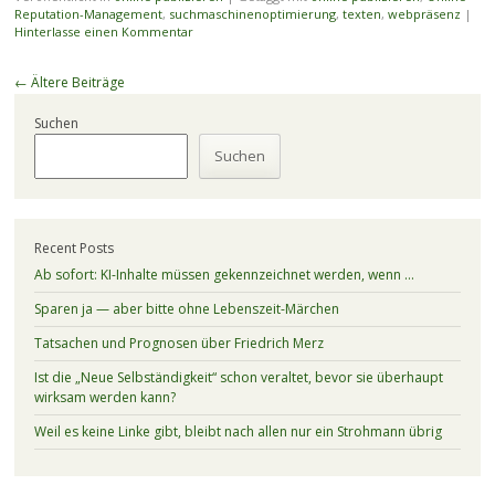
Reputation-Management
,
suchmaschinenoptimierung
,
texten
,
webpräsenz
|
Hinterlasse einen Kommentar
Beitragsnavigation
←
Ältere Beiträge
Suchen
Suchen
Recent Posts
Ab sofort: KI-Inhalte müssen gekennzeichnet werden, wenn …
Sparen ja — aber bitte ohne Lebenszeit-Märchen
Tatsachen und Prognosen über Friedrich Merz
Ist die „Neue Selbständigkeit“ schon veraltet, bevor sie überhaupt
wirksam werden kann?
Weil es keine Linke gibt, bleibt nach allen nur ein Strohmann übrig