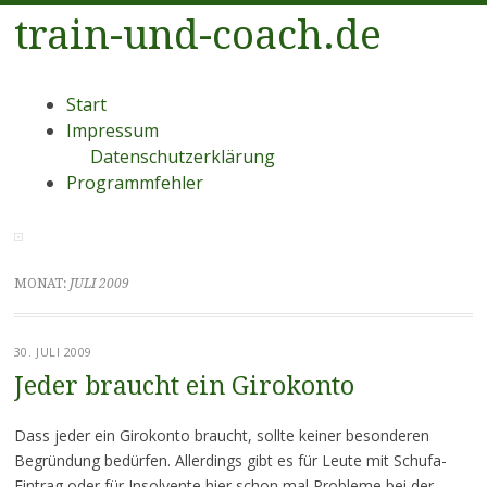
train-und-coach.de
Menü
Zum
Start
Inhalt
Impressum
springen
Datenschutzerklärung
Programmfehler
MONAT:
JULI 2009
30. JULI 2009
Jeder braucht ein Girokonto
Dass jeder ein Girokonto braucht, sollte keiner besonderen
Begründung bedürfen. Allerdings gibt es für Leute mit Schufa-
Eintrag oder für Insolvente hier schon mal Probleme bei der