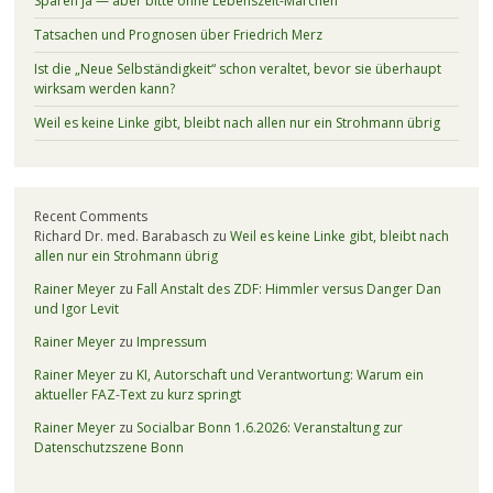
Sparen ja — aber bitte ohne Lebenszeit-Märchen
Tatsachen und Prognosen über Friedrich Merz
Ist die „Neue Selbständigkeit“ schon veraltet, bevor sie überhaupt
wirksam werden kann?
Weil es keine Linke gibt, bleibt nach allen nur ein Strohmann übrig
Recent Comments
Richard Dr. med. Barabasch
zu
Weil es keine Linke gibt, bleibt nach
allen nur ein Strohmann übrig
Rainer Meyer
zu
Fall Anstalt des ZDF: Himmler versus Danger Dan
und Igor Levit
Rainer Meyer
zu
Impressum
Rainer Meyer
zu
KI, Autorschaft und Verantwortung: Warum ein
aktueller FAZ-Text zu kurz springt
Rainer Meyer
zu
Socialbar Bonn 1.6.2026: Veranstaltung zur
Datenschutzszene Bonn