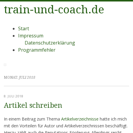
train-und-coach.de
Menü
Zum
Start
Inhalt
Impressum
springen
Datenschutzerklärung
Programmfehler
MONAT:
JULI 2018
8. JULI 2018
Artikel schreiben
In einem Beitrag zum Thema
Artikelverzeichnisse
hatte ich mich
mit den Vorteilen für Autor und Artikelverzeichnissen beschäftigt.
Hierzu zählt auch die Reputations-Förderung. Allerdings reicht