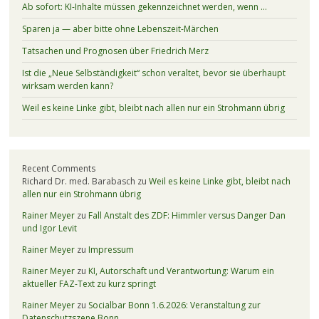
Ab sofort: KI-Inhalte müssen gekennzeichnet werden, wenn …
Sparen ja — aber bitte ohne Lebenszeit-Märchen
Tatsachen und Prognosen über Friedrich Merz
Ist die „Neue Selbständigkeit“ schon veraltet, bevor sie überhaupt
wirksam werden kann?
Weil es keine Linke gibt, bleibt nach allen nur ein Strohmann übrig
Recent Comments
Richard Dr. med. Barabasch
zu
Weil es keine Linke gibt, bleibt nach
allen nur ein Strohmann übrig
Rainer Meyer
zu
Fall Anstalt des ZDF: Himmler versus Danger Dan
und Igor Levit
Rainer Meyer
zu
Impressum
Rainer Meyer
zu
KI, Autorschaft und Verantwortung: Warum ein
aktueller FAZ-Text zu kurz springt
Rainer Meyer
zu
Socialbar Bonn 1.6.2026: Veranstaltung zur
Datenschutzszene Bonn