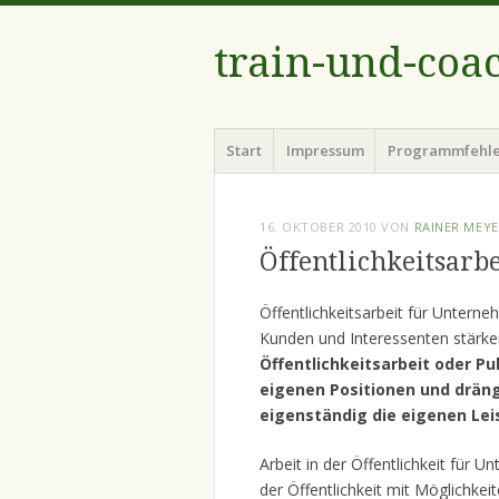
train-und-coa
Menü
Zum
Start
Impressum
Programmfehl
Inhalt
springen
16. OKTOBER 2010
VON
RAINER MEY
Öffentlichkeitsarb
Öffentlichkeitsarbeit für Unter
Kunden und Interessenten stärke
Öffentlichkeitsarbeit oder P
eigenen Positionen und dräng
eigenständig die eigenen Lei
Arbeit in der Öffentlichkeit für
der Öffentlichkeit mit Möglichkei