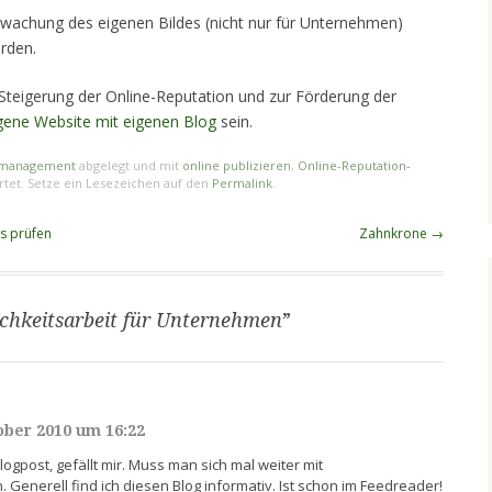
rwachung des eigenen Bildes (nicht nur für Unternehmen)
rden.
eigerung der Online-Reputation und zur Förderung der
gene Website mit eigenen Blog
sein.
smanagement
abgelegt und mit
online publizieren
,
Online-Reputation-
tet. Setze ein Lesezeichen auf den
Permalink
.
s prüfen
Zahnkrone
→
ichkeitsarbeit für Unternehmen
”
ober 2010 um 16:22
logpost, gefällt mir. Muss man sich mal weiter mit
Generell find ich diesen Blog informativ. Ist schon im Feedreader!