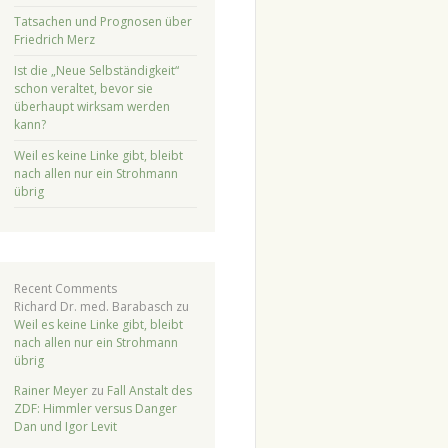
Tatsachen und Prognosen über
Friedrich Merz
Ist die „Neue Selbständigkeit“
schon veraltet, bevor sie
überhaupt wirksam werden
kann?
Weil es keine Linke gibt, bleibt
nach allen nur ein Strohmann
übrig
Recent Comments
Richard Dr. med. Barabasch
zu
Weil es keine Linke gibt, bleibt
nach allen nur ein Strohmann
übrig
Rainer Meyer
zu
Fall Anstalt des
ZDF: Himmler versus Danger
Dan und Igor Levit