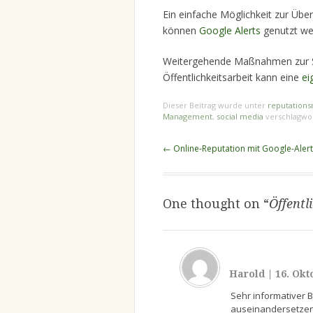
Ein einfache Möglichkeit zur Übe
können
Google Alerts
genutzt we
Weitergehende Maßnahmen zur St
Öffentlichkeitsarbeit kann eine
ei
Dieser Beitrag wurde unter
reputation
Management
,
social media
verschlagwor
Beitragsnavigation
←
Online-Reputation mit Google-Alert
One thought on “
Öffentl
Harold
|
16. Okt
Sehr informativer B
auseinandersetzen. 