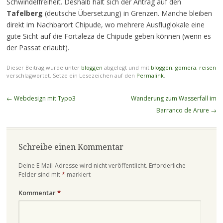
Schwindelfreiheit. Deshalb hält sich der Antrag auf den
Tafelberg
(deutsche Übersetzung) in Grenzen. Manche bleiben
direkt im Nachbarort Chipude, wo mehrere Ausfluglokale eine
gute Sicht auf die Fortaleza de Chipude geben können (wenn es
der Passat erlaubt).
Dieser Beitrag wurde unter
bloggen
abgelegt und mit
bloggen
,
gomera
,
reisen
verschlagwortet. Setze ein Lesezeichen auf den
Permalink
.
Beitragsnavigation
←
Webdesign mit Typo3
Wanderung zum Wasserfall im
Barranco de Arure
→
Schreibe einen Kommentar
Deine E-Mail-Adresse wird nicht veröffentlicht.
Erforderliche
Felder sind mit
*
markiert
Kommentar
*