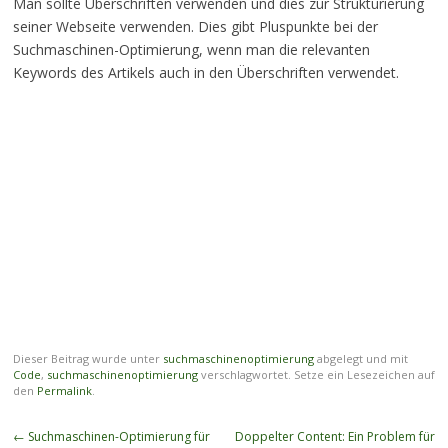
Man sollte Überschriften verwenden und dies zur Strukturierung
seiner Webseite verwenden. Dies gibt Pluspunkte bei der
Suchmaschinen-Optimierung, wenn man die relevanten
Keywords des Artikels auch in den Überschriften verwendet.
Dieser Beitrag wurde unter
suchmaschinenoptimierung
abgelegt und mit
Code
,
suchmaschinenoptimierung
verschlagwortet. Setze ein Lesezeichen auf
den
Permalink
.
Beitragsnavigation
←
Suchmaschinen-Optimierung für
Doppelter Content: Ein Problem für