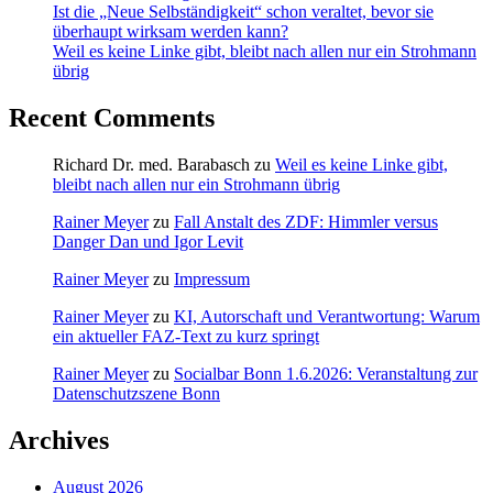
Ist die „Neue Selbständigkeit“ schon veraltet, bevor sie
überhaupt wirksam werden kann?
Weil es keine Linke gibt, bleibt nach allen nur ein Strohmann
übrig
Recent Comments
Richard Dr. med. Barabasch
zu
Weil es keine Linke gibt,
bleibt nach allen nur ein Strohmann übrig
Rainer Meyer
zu
Fall Anstalt des ZDF: Himmler versus
Danger Dan und Igor Levit
Rainer Meyer
zu
Impressum
Rainer Meyer
zu
KI, Autorschaft und Verantwortung: Warum
ein aktueller FAZ-Text zu kurz springt
Rainer Meyer
zu
Socialbar Bonn 1.6.2026: Veranstaltung zur
Datenschutzszene Bonn
Archives
August 2026