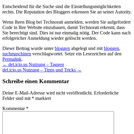
Entscheidend für die Suche sind die Einstellungsmöglichkeiten
rechts. Die Reputation des Bloggers erkennen Sie an seiner Autority.
Wenn Ihren Blog bei Technorati anmelden, werden Sie aufgefordert
Code in Ihre Website einzubauen, damit Technorati erkennt, dass
Sie berechtigt sind. Dies ist nur einmalig nötig. Der Code kann nach
erfolgreicher Anmeldung wieder gelöscht werden.
Dieser Beitrag wurde unter
bloggen
abgelegt und mit
bloggen
,
suchmaschinen
verschlagwortet. Setze ein Lesezeichen auf den
Permalink
.
Beitragsnavigation
←
del.icio.us Nutzung – Taggen
del.icio.us Nutzung – Tipps und Tricks
→
Schreibe einen Kommentar
Deine E-Mail-Adresse wird nicht veröffentlicht.
Erforderliche
Felder sind mit
*
markiert
Kommentar
*