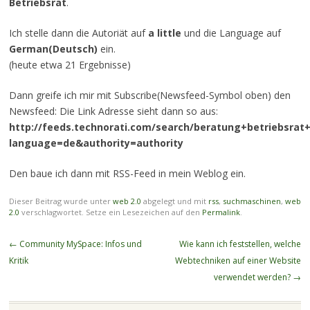
Betriebsrat
.
Ich stelle dann die Autoriät auf
a little
und die Language auf
German(Deutsch)
ein.
(heute etwa 21 Ergebnisse)
Dann greife ich mir mit Subscribe(Newsfeed-Symbol oben) den
Newsfeed: Die Link Adresse sieht dann so aus:
http://feeds.technorati.com/search/beratung+betriebsrat
language=de&authority=authority
Den baue ich dann mit RSS-Feed in mein Weblog ein.
Dieser Beitrag wurde unter
web 2.0
abgelegt und mit
rss
,
suchmaschinen
,
web
2.0
verschlagwortet. Setze ein Lesezeichen auf den
Permalink
.
Beitragsnavigation
←
Community MySpace: Infos und
Wie kann ich feststellen, welche
Kritik
Webtechniken auf einer Website
verwendet werden?
→