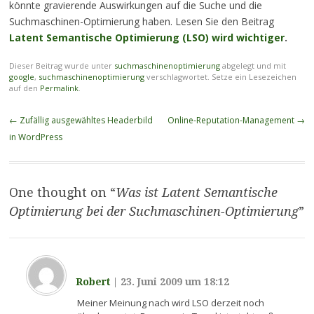
könnte gravierende Auswirkungen auf die Suche und die
Suchmaschinen-Optimierung haben. Lesen Sie den Beitrag
Latent Semantische Optimierung (LSO) wird wichtiger
.
Dieser Beitrag wurde unter
suchmaschinenoptimierung
abgelegt und mit
google
,
suchmaschinenoptimierung
verschlagwortet. Setze ein Lesezeichen
auf den
Permalink
.
Beitragsnavigation
←
Zufällig ausgewähltes Headerbild
Online-Reputation-Management
→
in WordPress
One thought on “
Was ist Latent Semantische
Optimierung bei der Suchmaschinen-Optimierung
”
Robert
|
23. Juni 2009 um 18:12
Meiner Meinung nach wird LSO derzeit noch