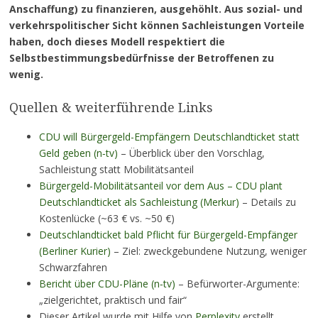
Anschaffung) zu finanzieren, ausgehöhlt. Aus sozial- und
verkehrspolitischer Sicht können Sachleistungen Vorteile
haben, doch dieses Modell respektiert die
Selbstbestimmungsbedürfnisse der Betroffenen zu
wenig.
Quellen & weiterführende Links
CDU will Bürgergeld-Empfängern Deutschlandticket statt
Geld geben (n‑tv)
– Überblick über den Vorschlag,
Sachleistung statt Mobilitätsanteil
Bürgergeld-Mobilitätsanteil vor dem Aus – CDU plant
Deutschlandticket als Sachleistung (Merkur)
– Details zu
Kostenlücke (~63 € vs. ~50 €)
Deutschlandticket bald Pflicht für Bürgergeld-Empfänger
(Berliner Kurier)
– Ziel: zweckgebundene Nutzung, weniger
Schwarzfahren
Bericht über CDU-Pläne (n‑tv)
– Befürworter-Argumente:
„zielgerichtet, praktisch und fair“
Dieser Artikel wurde mit Hilfe von
Perplexity
erstellt.