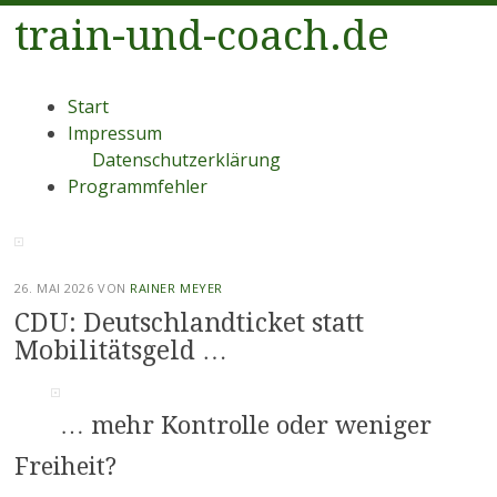
train-und-coach.de
Menü
Zum
Start
Inhalt
Impressum
springen
Datenschutzerklärung
Programmfehler
26. MAI 2026
VON
RAINER MEYER
CDU: Deutschlandticket statt
Mobilitätsgeld …
… mehr Kontrolle oder weniger
Freiheit?