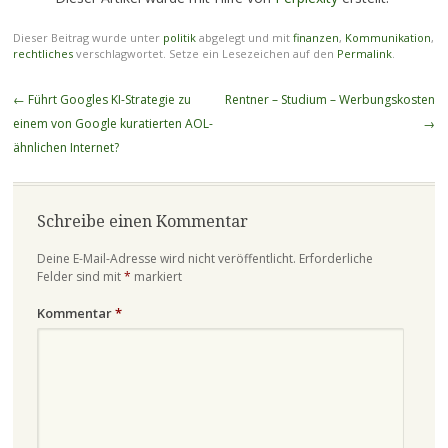
Dieser Beitrag wurde unter
politik
abgelegt und mit
finanzen
,
Kommunikation
,
rechtliches
verschlagwortet. Setze ein Lesezeichen auf den
Permalink
.
Beitragsnavigation
←
Führt Googles KI-Strategie zu
Rentner – Studium – Werbungskosten
einem von Google kuratierten AOL-
→
ähnlichen Internet?
Schreibe einen Kommentar
Deine E-Mail-Adresse wird nicht veröffentlicht.
Erforderliche
Felder sind mit
*
markiert
Kommentar
*