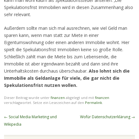
kann man wohl kaum als Spekulationssteuer ansehen. ‚Die
Spekulationsfrist Immobilien wird in diesen Zusammenhang also
sehr relevant.
Außerdem sollte man sich mal ausrechnen, wie viel Geld man
sparen kann, wenn man statt zur Miete in einer
Eigentumswohnung oder einen anderen Immobilie wohnt. Hier
spielt die Spekulationsfrist Immobilien keine so große Rolle.
Schließlich zahlt man die Miete bis zum Lebensende, die
Immobilie ist aber irgendwann bezahlt und dann sind ihre
Unterhaltskosten durchaus überschaubar.
Also lohnt sich die
Immobilie als Geldanlage für viele, die gar nicht die
Spekulationsfrist nutzen wollen.
Dieser Beitrag wurde unter
finanzen
abgelegt und mit
finanzen
verschlagwortet. Setze ein Lesezeichen auf den
Permalink
.
Beitragsnavigation
←
Social Media Marketing und
Wofür Datenschutzerklärung
→
Wikipedia