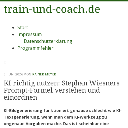
train-und-coach.de
Menü
Zum
Start
Inhalt
Impressum
springen
Datenschutzerklärung
Programmfehler
3. JUNI 2026
VON
RAINER MEYER
KI richtig nutzen: Stephan Wiesners
Prompt-Formel verstehen und
einordnen
KI-Bildgenerierung funktioniert genauso schlecht wie KI-
Textgenerierung, wenn man dem KI-Werkzeug zu
ungenaue Vorgaben mache. Das ist scheinbar eine