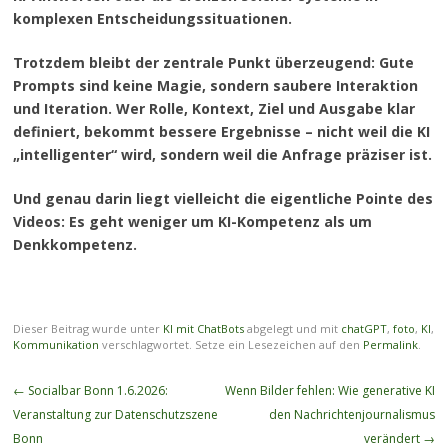
komplexen Entscheidungssituationen.
Trotzdem bleibt der zentrale Punkt überzeugend: Gute
Prompts sind keine Magie, sondern saubere Interaktion
und Iteration. Wer Rolle, Kontext, Ziel und Ausgabe klar
definiert, bekommt bessere Ergebnisse – nicht weil die KI
„intelligenter“ wird, sondern weil die Anfrage präziser ist.
Und genau darin liegt vielleicht die eigentliche Pointe des
Videos: Es geht weniger um KI-Kompetenz als um
Denkkompetenz.
Dieser Beitrag wurde unter
KI mit ChatBots
abgelegt und mit
chatGPT
,
foto
,
KI
,
Kommunikation
verschlagwortet. Setze ein Lesezeichen auf den
Permalink
.
Beitragsnavigation
←
Socialbar Bonn 1.6.2026:
Wenn Bilder fehlen: Wie generative KI
Veranstaltung zur Datenschutzszene
den Nachrichtenjournalismus
Bonn
verändert
→