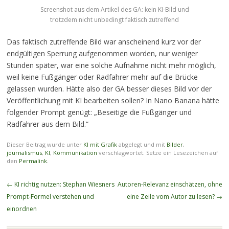
Screenshot aus dem Artikel des GA: kein KI-Bild und
trotzdem nicht unbedingt faktisch zutreffend
Das faktisch zutreffende Bild war anscheinend kurz vor der
endgültigen Sperrung aufgenommen worden, nur weniger
Stunden später, war eine solche Aufnahme nicht mehr möglich,
weil keine Fußgänger oder Radfahrer mehr auf die Brücke
gelassen wurden. Hätte also der GA besser dieses Bild vor der
Veröffentlichung mit KI bearbeiten sollen? In Nano Banana hätte
folgender Prompt genügt: „Beseitige die Fußgänger und
Radfahrer aus dem Bild.“
Dieser Beitrag wurde unter
KI mit Grafik
abgelegt und mit
Bilder
,
journalismus
,
KI
,
Kommunikation
verschlagwortet. Setze ein Lesezeichen auf
den
Permalink
.
Beitragsnavigation
←
KI richtig nutzen: Stephan Wiesners
Autoren-Relevanz einschätzen, ohne
Prompt-Formel verstehen und
eine Zeile vom Autor zu lesen?
→
einordnen