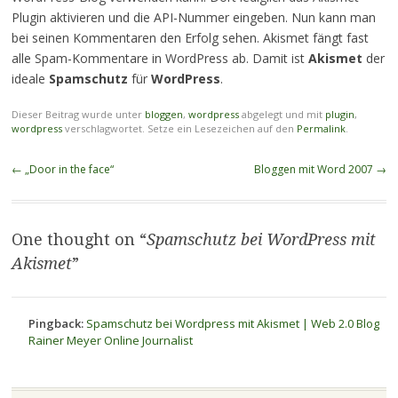
Plugin aktivieren und die API-Nummer eingeben. Nun kann man
bei seinen Kommentaren den Erfolg sehen. Akismet fängt fast
alle Spam-Kommentare in WordPress ab. Damit ist
Akismet
der
ideale
Spamschutz
für
WordPress
.
Dieser Beitrag wurde unter
bloggen
,
wordpress
abgelegt und mit
plugin
,
wordpress
verschlagwortet. Setze ein Lesezeichen auf den
Permalink
.
Beitragsnavigation
←
„Door in the face“
Bloggen mit Word 2007
→
One thought on “
Spamschutz bei WordPress mit
Akismet
”
Pingback:
Spamschutz bei Wordpress mit Akismet | Web 2.0 Blog
Rainer Meyer Online Journalist