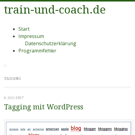
train-und-coach.de
Menü
Zum
Start
Inhalt
Impressum
springen
Datenschutzerklärung
Programmfehler
TAGGING
6. JULI 2007
Tagging mit WordPress