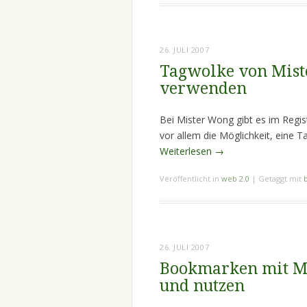
26. JULI 2007
Tagwolke von Mist
verwenden
Bei Mister Wong gibt es im Regis
vor allem die Möglichkeit, eine 
Weiterlesen
→
Veröffentlicht in
web 2.0
|
Getaggt mit
26. JULI 2007
Bookmarken mit M
und nutzen