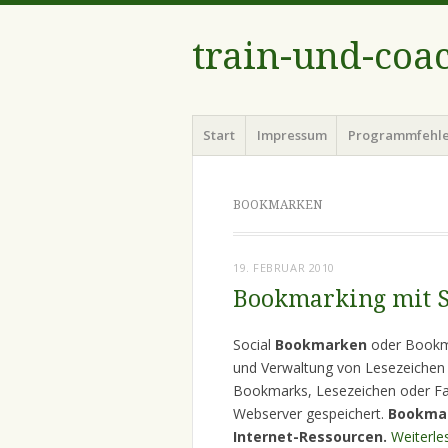
train-und-coa
Menü
Zum
Start
Impressum
Programmfehl
Inhalt
springen
BOOKMARKEN
19. FEBRUAR 2010
Bookmarking mit S
Social
Bookmarken
oder Bookma
und Verwaltung von Lesezeichen 
Bookmarks, Lesezeichen oder Fa
Webserver gespeichert.
Bookmar
Internet-Ressourcen.
Weiterl