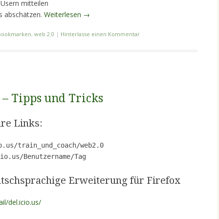
Usern mitteilen
s abschätzen.
Weiterlesen
→
bookmarken
,
web 2.0
|
Hinterlasse einen Kommentar
 – Tipps und Tricks
hre Links:
o.us/train_und_coach/web2.0
io.us/Benutzername/Tag
eutschsprachige Erweiterung für Firefox
l/del.icio.us/