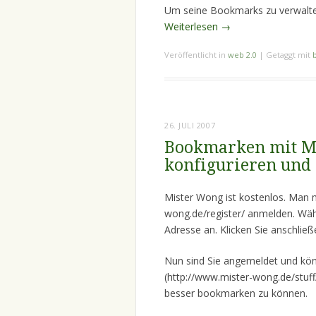
Um seine Bookmarks zu verwalte
Weiterlesen
→
Veröffentlicht in
web 2.0
|
Getaggt mit
26. JULI 2007
Bookmarken mit M
konfigurieren un
Mister Wong ist kostenlos. Man 
wong.de/register/ anmelden. Wäh
Adresse an. Klicken Sie anschließ
Nun sind Sie angemeldet und könn
(http://www.mister-wong.de/stuf
besser bookmarken zu können.