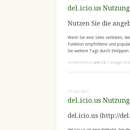
del.icio.us Nutzun
Nutzen Sie die ange
Wenn Sie eine Seite verlinken, die
Funktion empfohlene und populär
Sie weitere Tags durch Eintippen
Veröffentlicht in
web 2.0
|
Getaggt mit
17. JULI 2007
del.icio.us Nutzung
del.icio.us (http://d
del.icio.us ist eine Website, bei