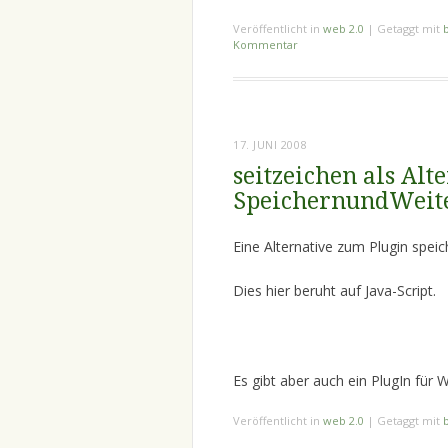
Veröffentlicht in
web 2.0
|
Getaggt mit
Kommentar
17. JUNI 2008
seitzeichen als Alt
SpeichernundWeit
Eine Alternative zum Plugin spei
Dies hier beruht auf Java-Script.
Es gibt aber auch ein PlugIn für 
Veröffentlicht in
web 2.0
|
Getaggt mit