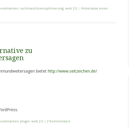
bookmarken
,
suchmaschinenoptimierung
,
web 2.0
|
Hinterlasse einen
ernative zu
ersagen
chrnundweitersagen bietet
http://www.seitzeichen.de/
WordPress.
bookmarken
,
plugin
,
web 2.0
|
2 Kommentare