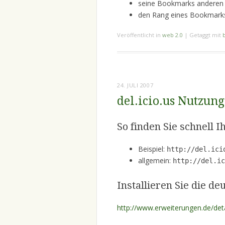
seine Bookmarks anderen 
den Rang eines Bookmark
Veröffentlicht in
web 2.0
|
Getaggt mit
24. JULI 2007
del.icio.us Nutzung
So finden Sie schnell I
Beispiel:
http://del.ici
allgemein:
http://del.ic
Installieren Sie die d
http://www.erweiterungen.de/detai