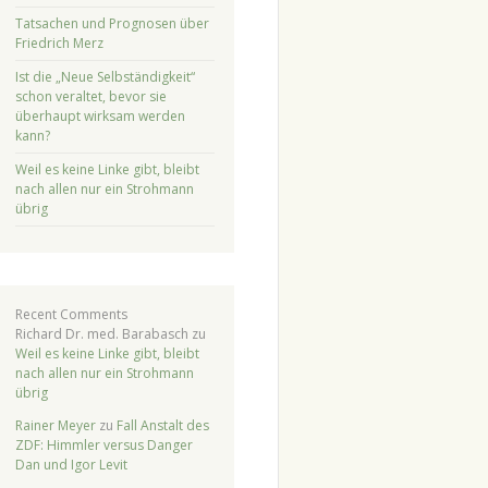
Tatsachen und Prognosen über
Friedrich Merz
Ist die „Neue Selbständigkeit“
schon veraltet, bevor sie
überhaupt wirksam werden
kann?
Weil es keine Linke gibt, bleibt
nach allen nur ein Strohmann
übrig
Recent Comments
Richard Dr. med. Barabasch
zu
Weil es keine Linke gibt, bleibt
nach allen nur ein Strohmann
übrig
Rainer Meyer
zu
Fall Anstalt des
ZDF: Himmler versus Danger
Dan und Igor Levit