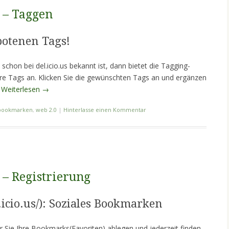
g – Taggen
botenen Tags!
 schon bei del.icio.us bekannt ist, dann bietet die Tagging-
e Tags an. Klicken Sie die gewünschten Tags an und ergänzen
.
Weiterlesen
→
bookmarken
,
web 2.0
|
Hinterlasse einen Kommentar
 – Registrierung
el.icio.us/): Soziales Bookmarken
 der Sie Ihre Bookmarks(Favoriten) ablegen und jederzeit finden