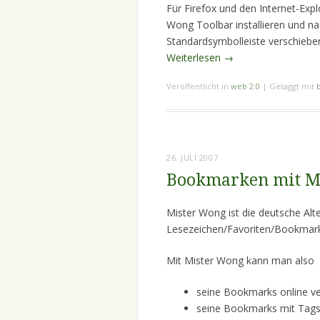
Für Firefox und den Internet-Expl
Wong Toolbar installieren und na
Standardsymbolleiste verschieb
Weiterlesen
→
Veröffentlicht in
web 2.0
|
Getaggt mit
26. JULI 2007
Bookmarken mit M
Mister Wong ist die deutsche Alte
Lesezeichen/Favoriten/Bookmark
Mit Mister Wong kann man also
seine Bookmarks online v
seine Bookmarks mit Tags