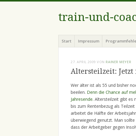
train-und-coa
Menü
Zum
Start
Impressum
Programmfehl
Inhalt
springen
27. APRIL 2009
VON
RAINER MEYER
Altersteilzeit: Jetz
Wer älter ist als 55 und bisher no
beeilen.
Denn die Chance auf meh
Jahresende.
Altersteilzeit gibt es
bis zum Rentenbezug als Teilzeit 
arbeitet die Hälfte der Arbeitsja
überwiegend genutzt. Man sollte d
dass der Arbeitgeber gegen Insol