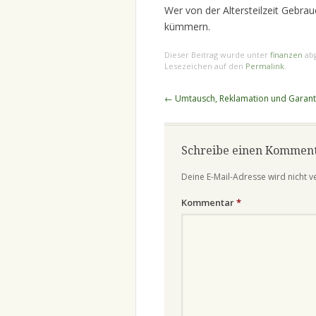
Wer von der Altersteilzeit Gebrau
kümmern.
Dieser Beitrag wurde unter
finanzen
abg
Lesezeichen auf den
Permalink
.
Beitragsnavigation
←
Umtausch, Reklamation und Garant
Schreibe einen Kommen
Deine E-Mail-Adresse wird nicht ve
Kommentar
*