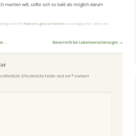
ch machen will, sollte sich so bald als möglich darum
elegt und mit
finanzen
,
geld verdienen
verschlagwortet. Setze ein
ie …
Steuerrecht bei Lebensversicherungen
→
tar
röffentlicht.
Erforderliche Felder sind mit
*
markiert