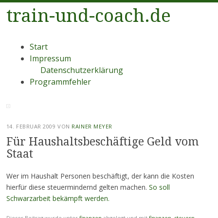
train-und-coach.de
Menü
Zum
Start
Inhalt
Impressum
springen
Datenschutzerklärung
Programmfehler
14. FEBRUAR 2009
VON
RAINER MEYER
Für Haushaltsbeschäftige Geld vom
Staat
Wer im Haushalt Personen beschäftigt, der kann die Kosten
hierfür diese steuermindernd gelten machen.
So soll
Schwarzarbeit bekämpft werden.
Dieser Beitrag wurde unter
finanzen
abgelegt und mit
finanzen
,
steuern