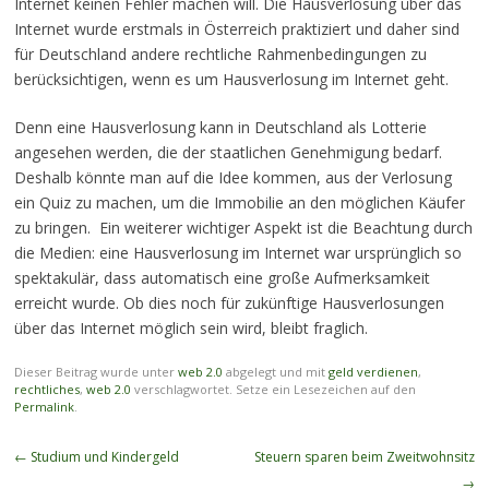
Internet keinen Fehler machen will. Die Hausverlosung über das
Internet wurde erstmals in Österreich praktiziert und daher sind
für Deutschland andere rechtliche Rahmenbedingungen zu
berücksichtigen, wenn es um Hausverlosung im Internet geht.
Denn eine Hausverlosung kann in Deutschland als Lotterie
angesehen werden, die der staatlichen Genehmigung bedarf.
Deshalb könnte man auf die Idee kommen, aus der Verlosung
ein Quiz zu machen, um die Immobilie an den möglichen Käufer
zu bringen. Ein weiterer wichtiger Aspekt ist die Beachtung durch
die Medien: eine Hausverlosung im Internet war ursprünglich so
spektakulär, dass automatisch eine große Aufmerksamkeit
erreicht wurde. Ob dies noch für zukünftige Hausverlosungen
über das Internet möglich sein wird, bleibt fraglich.
Dieser Beitrag wurde unter
web 2.0
abgelegt und mit
geld verdienen
,
rechtliches
,
web 2.0
verschlagwortet. Setze ein Lesezeichen auf den
Permalink
.
Beitragsnavigation
←
Studium und Kindergeld
Steuern sparen beim Zweitwohnsitz
→