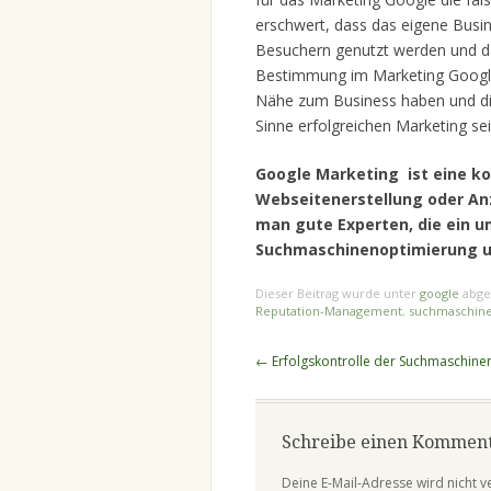
erschwert, dass das eigene Busin
Besuchern genutzt werden und d
Bestimmung im Marketing Google 
Nähe zum Business haben und die 
Sinne erfolgreichen Marketing se
Google
Marketing ist eine k
Webseitenerstellung oder An
man gute Experten, die ein 
Suchmaschinenoptimierung u
Dieser Beitrag wurde unter
google
abge
Reputation-Management
,
suchmaschin
Beitragsnavigation
←
Erfolgskontrolle der Suchmaschine
Schreibe einen Kommen
Deine E-Mail-Adresse wird nicht ve