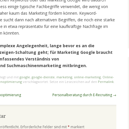
ess einige typische Fachbegriffe verwendet, die wenig von
aher kaum das Marketing fördern können. Keyword-
sucht dann nach alternativen Begriffen, die noch eine starke
in etwa repräsentativ für eine kaufkräftige Nachfrage im
in könnten.
omplexe Angelegenheit, lange bevor es an die
zeigen-Schaltung geht; für Marketing Google braucht
umfassendes Verständnis von
nd Suchmaschinenmarketing mitbringen.
legt und mit
google
,
google-dienste
,
marketing
,
online-marketing
,
Online-
enoptimierung
verschlagwortet. Setze ein Lesezeichen auf den
Permalink
.
noptimierung
Personalberatung durch E-Recruiting
→
tar
röffentlicht.
Erforderliche Felder sind mit
*
markiert