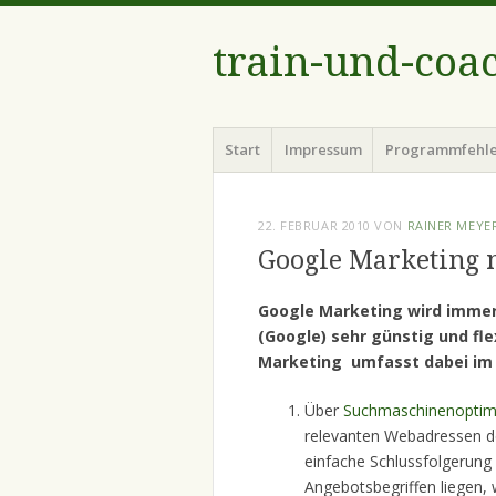
train-und-coa
Menü
Zum
Start
Impressum
Programmfehl
Inhalt
springen
22. FEBRUAR 2010
VON
RAINER MEYE
Google Marketing 
Google
Marketing wird immer
(Google) sehr günstig und fl
Marketing umfasst dabei im
Über
Suchmaschinenoptim
relevanten Webadressen d
einfache Schlussfolgerung
Angebotsbegriffen liegen,