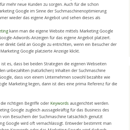
 für mehr neue Kunden zu sorgen. Auch für die schon
arketing Google im Sinne der Suchmaschinenoptimierung
immer wieder das eigene Angebot und sehen dieses als
ting
kann man die eigene Website mittels Marketing Google
oogle-Adwords-Anzeigen für das eigene Angebot platziert.
ber direkt Geld an Google zu entrichten, wenn ein Besucher der
Marketing Google platzierte Anzeige klickt.
 ist es, dass bei beiden Strategien die eigenen Webseiten
den unbezahlten (natürlichen) Inhalten der Suchmaschine
i Google, dass von einem Unternehmen sowohl bezahlte wie
gle Marketing liegen, dann ist dies eine prima Referenz für die
ie richtigen Begriffe oder
Keywords
ausgerichtet werden.
ting Google zugleich aussagekräftig für das Business des
ch von Besuchern der Suchmaschine tatsächlich genutzt
ting Google wird oft vernachlässigt. Entweder bestimmt man
lschen Keywords oder das Marketing Google wird dadurch