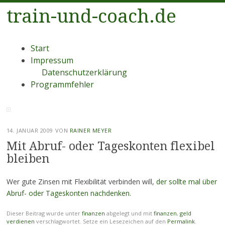
train-und-coach.de
Menü
Zum
Start
Inhalt
Impressum
springen
Datenschutzerklärung
Programmfehler
14. JANUAR 2009
VON
RAINER MEYER
Mit Abruf- oder Tageskonten flexibel
bleiben
Wer gute Zinsen mit Flexibilität verbinden will,
der sollte mal über
Abruf- oder Tageskonten nachdenken.
Dieser Beitrag wurde unter
finanzen
abgelegt und mit
finanzen
,
geld
verdienen
verschlagwortet. Setze ein Lesezeichen auf den
Permalink
.