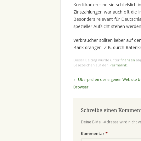
Kreditkarten sind sie schließlich 
Zinszahlungen war auch oft die I
Besonders relevant für Deutschla
spezieller Aufsicht stehen werden
Verbraucher sollten lieber auf de
Bank drängen. Z.B. durch Ratenkred
Dieser Beitrag wurde unter
finanzen
abg
Lesezeichen auf den
Permalink
.
Beitragsnavigation
←
Überprüfen der eigenen Website b
Browser
Schreibe einen Kommen
Deine E-Mail-Adresse wird nicht ve
Kommentar
*