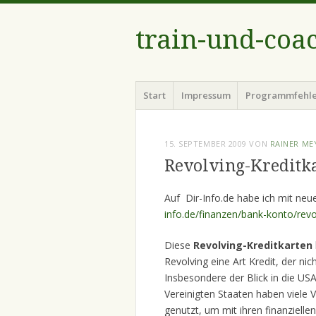
train-und-coa
Menü
Zum
Start
Impressum
Programmfehl
Inhalt
springen
15. SEPTEMBER 2009
VON
RAINER ME
Revolving-Kreditk
Auf Dir-Info.de habe ich mit neu
info.de/finanzen/bank-konto/revo
Diese
Revolving-Kreditkarten
Revolving eine Art Kredit, der n
Insbesondere der Blick in die US
Vereinigten Staaten haben viele V
genutzt, um mit ihren finanzielle