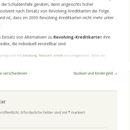
in die Schuldenfalle geraten, denn angesichts hoher
nsolvent nach Einsatz von Revolving-Kreditkarten die Folge.
nd ist, dass im 2009 Revolving-Kreditkarten nicht mehr unter
.
n Einsatz von Alternativen zu
Revolving-Kreditkarte
n ihre
ite, die individuell einstellbar sind.
elegt und mit
beratung
,
finanzen
,
kredit
verschlagwortet. Setze ein
ei verschiedenen
Studium und Kindergeld
→
tar
röffentlicht.
Erforderliche Felder sind mit
*
markiert