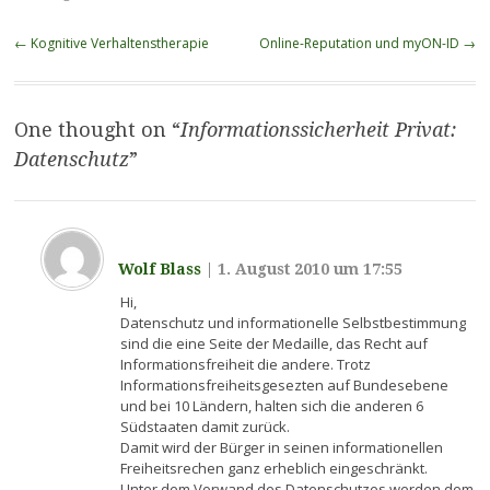
Beitragsnavigation
←
Kognitive Verhaltenstherapie
Online-Reputation und myON-ID
→
One thought on “
Informationssicherheit Privat:
Datenschutz
”
Wolf Blass
|
1. August 2010 um 17:55
Hi,
Datenschutz und informationelle Selbstbestimmung
sind die eine Seite der Medaille, das Recht auf
Informationsfreiheit die andere. Trotz
Informationsfreiheitsgesezten auf Bundesebene
und bei 10 Ländern, halten sich die anderen 6
Südstaaten damit zurück.
Damit wird der Bürger in seinen informationellen
Freiheitsrechen ganz erheblich eingeschränkt.
Unter dem Vorwand des Datenschutzes werden dem