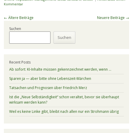
Kommentar
Beitragsnavigation
←
Ältere Beiträge
Neuere Beiträge
→
Suchen
Suchen
Recent Posts
Ab sofort: KI-Inhalte müssen gekennzeichnet werden, wenn …
Sparen ja — aber bitte ohne Lebenszeit-Märchen
Tatsachen und Prognosen über Friedrich Merz
Ist die „Neue Selbständigkeit“ schon veraltet, bevor sie überhaupt
wirksam werden kann?
Weil es keine Linke gibt, bleibt nach allen nur ein Strohmann übrig