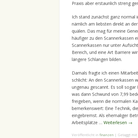
Praxis aber erstaunlich streng gere
Ich stand zunächst ganz normal in
nämlich am liebsten direkt an de
quälen. Das mag für meine Gener
häufiger zu den Scannerkassen ei
Scannerkassen nur unter Aufsicht 
Bereich, und eine Art Barriere w
längere Schlangen bilden.
Damals fragte ich einen Mitarbe
schlicht: An den Scannerkassen w
ungenau gescannt. Es soll sogar 
was dann Schwund von 7,99 bede
freigeben, wenn die normalen Kas
bemerkenswert: Eine Technik, die 
eingebremst. Als ehemaliger Betri
Arbeitsplätze …
Weiterlesen
→
Veröffentlicht in
finanzen
|
Getaggt mit