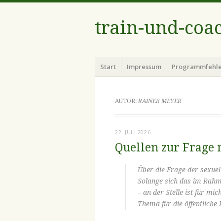
train-und-coa
Menü
Zum
Start
Impressum
Programmfehl
Inhalt
springen
AUTOR:
RAINER MEYER
22. JULI 2026
Quellen zur Frage
Über die Frage der sexuell
Solange sich das im Rahme
– an der Stelle ist für mic
Thema für die öffentliche 