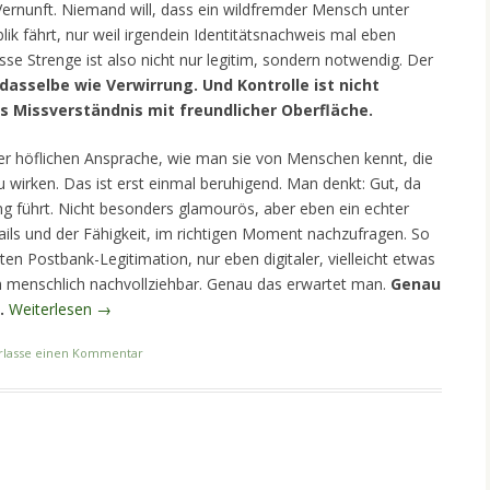
Vernunft. Niemand will, dass ein wildfremder Mensch unter
k fährt, nur weil irgendein Identitätsnachweis mal eben
e Strenge ist also nicht nur legitim, sondern notwendig. Der
 dasselbe wie Verwirrung. Und Kontrolle ist nicht
s Missverständnis mit freundlicher Oberfläche.
er höflichen Ansprache, wie man sie von Menschen kennt, die
u wirken. Das ist erst einmal beruhigend. Man denkt: Gut, da
ng führt. Nicht besonders glamourös, aber eben ein echter
ails und der Fähigkeit, im richtigen Moment nachzufragen. So
gten Postbank-Legitimation, nur eben digitaler, vielleicht etwas
ch menschlich nachvollziehbar. Genau das erwartet man.
Genau
.
Weiterlesen
→
rlasse einen Kommentar