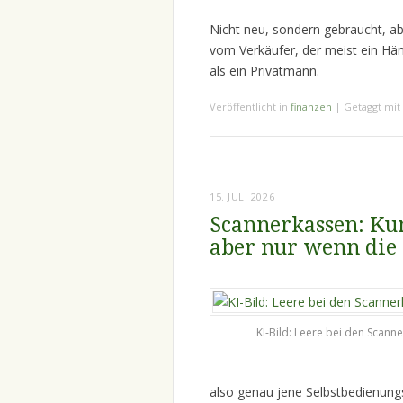
Nicht neu, sondern gebraucht, a
vom Verkäufer, der meist ein Hän
als ein Privatmann.
Veröffentlicht in
finanzen
|
Getaggt mit
15. JULI 2026
Scannerkassen: Ku
aber nur wenn die
KI-Bild: Leere bei den Scann
also genau jene Selbstbedienung