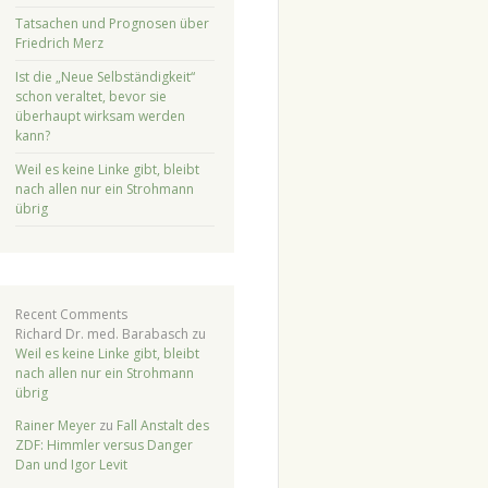
Tatsachen und Prognosen über
Friedrich Merz
Ist die „Neue Selbständigkeit“
schon veraltet, bevor sie
überhaupt wirksam werden
kann?
Weil es keine Linke gibt, bleibt
nach allen nur ein Strohmann
übrig
Recent Comments
Richard Dr. med. Barabasch
zu
Weil es keine Linke gibt, bleibt
nach allen nur ein Strohmann
übrig
Rainer Meyer
zu
Fall Anstalt des
ZDF: Himmler versus Danger
Dan und Igor Levit