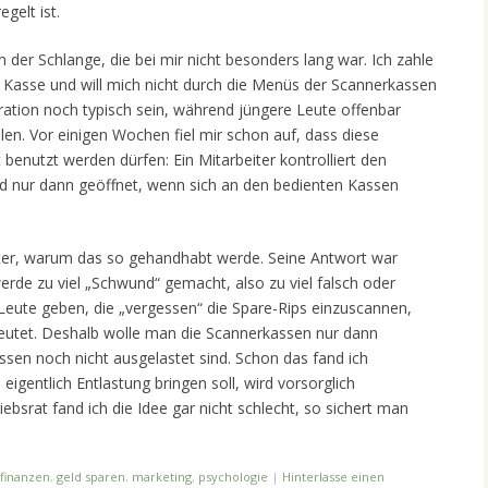
gelt ist.
 der Schlange, die bei mir nicht besonders lang war. Ich zahle
r Kasse und will mich nicht durch die Menüs der Scannerkassen
ation noch typisch sein, während jüngere Leute offenbar
len. Vor einigen Wochen fiel mir schon auf, dass diese
benutzt werden dürfen: Ein Mitarbeiter kontrolliert den
ird nur dann geöffnet, wenn sich an den bedienten Kassen
iter, warum das so gehandhabt werde. Seine Antwort war
erde zu viel „Schwund“ gemacht, also zu viel falsch oder
Leute geben, die „vergessen“ die Spare-Rips einzuscannen,
utet. Deshalb wolle man die Scannerkassen nur dann
sen noch nicht ausgelastet sind. Schon das fand ich
eigentlich Entlastung bringen soll, wird vorsorglich
ebsrat fand ich die Idee gar nicht schlecht, so sichert man
finanzen
,
geld sparen
,
marketing
,
psychologie
|
Hinterlasse einen