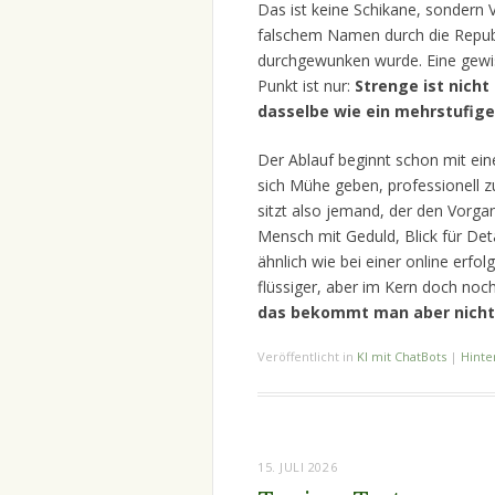
Das ist keine Schikane, sondern 
falschem Namen durch die Republi
durchgewunken wurde. Eine gewiss
Punkt ist nur:
Strenge ist nicht
dasselbe wie ein mehrstufige
Der Ablauf beginnt schon mit ein
sich Mühe geben, professionell z
sitzt also jemand, der den Vorga
Mensch mit Geduld, Blick für Det
ähnlich wie bei einer online erfol
flüssiger, aber im Kern doch no
das bekommt man aber nicht
Veröffentlicht in
KI mit ChatBots
|
Hinte
15. JULI 2026